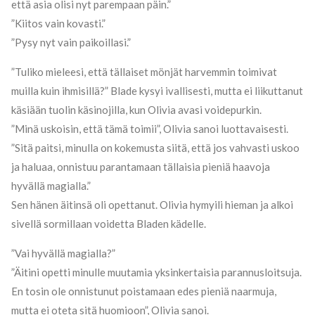
että asia olisi nyt parempaan päin.”
”Kiitos vain kovasti.”
”Pysy nyt vain paikoillasi.”
”Tuliko mieleesi, että tällaiset mönjät harvemmin toimivat
muilla kuin ihmisillä?” Blade kysyi ivallisesti, mutta ei liikuttanut
käsiään tuolin käsinojilla, kun Olivia avasi voidepurkin.
”Minä uskoisin, että tämä toimii”, Olivia sanoi luottavaisesti.
”Sitä paitsi, minulla on kokemusta siitä, että jos vahvasti uskoo
ja haluaa, onnistuu parantamaan tällaisia pieniä haavoja
hyvällä magialla.”
Sen hänen äitinsä oli opettanut. Olivia hymyili hieman ja alkoi
sivellä sormillaan voidetta Bladen kädelle.
”Vai hyvällä magialla?”
”Äitini opetti minulle muutamia yksinkertaisia parannusloitsuja.
En tosin ole onnistunut poistamaan edes pieniä naarmuja,
mutta ei oteta sitä huomioon”, Olivia sanoi.