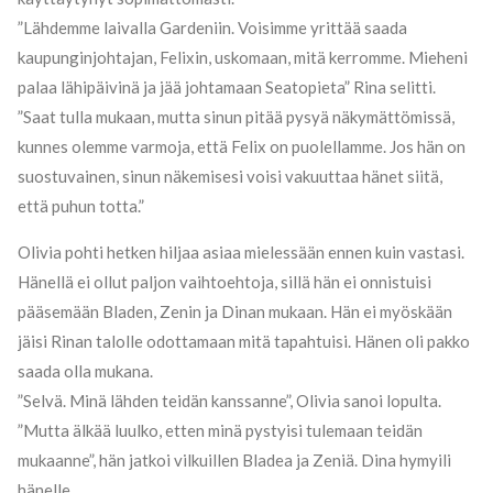
”Lähdemme laivalla Gardeniin. Voisimme yrittää saada
kaupunginjohtajan, Felixin, uskomaan, mitä kerromme. Mieheni
palaa lähipäivinä ja jää johtamaan Seatopieta” Rina selitti.
”Saat tulla mukaan, mutta sinun pitää pysyä näkymättömissä,
kunnes olemme varmoja, että Felix on puolellamme. Jos hän on
suostuvainen, sinun näkemisesi voisi vakuuttaa hänet siitä,
että puhun totta.”
Olivia pohti hetken hiljaa asiaa mielessään ennen kuin vastasi.
Hänellä ei ollut paljon vaihtoehtoja, sillä hän ei onnistuisi
pääsemään Bladen, Zenin ja Dinan mukaan. Hän ei myöskään
jäisi Rinan talolle odottamaan mitä tapahtuisi. Hänen oli pakko
saada olla mukana.
”Selvä. Minä lähden teidän kanssanne”, Olivia sanoi lopulta.
”Mutta älkää luulko, etten minä pystyisi tulemaan teidän
mukaanne”, hän jatkoi vilkuillen Bladea ja Zeniä. Dina hymyili
hänelle.