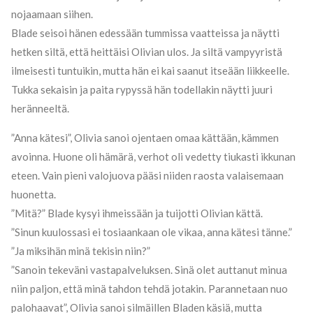
nojaamaan siihen.
Blade seisoi hänen edessään tummissa vaatteissa ja näytti
hetken siltä, että heittäisi Olivian ulos. Ja siltä vampyyristä
ilmeisesti tuntuikin, mutta hän ei kai saanut itseään liikkeelle.
Tukka sekaisin ja paita rypyssä hän todellakin näytti juuri
heränneeltä.
”Anna kätesi”, Olivia sanoi ojentaen omaa kättään, kämmen
avoinna. Huone oli hämärä, verhot oli vedetty tiukasti ikkunan
eteen. Vain pieni valojuova pääsi niiden raosta valaisemaan
huonetta.
”Mitä?” Blade kysyi ihmeissään ja tuijotti Olivian kättä.
”Sinun kuulossasi ei tosiaankaan ole vikaa, anna kätesi tänne.”
”Ja miksihän minä tekisin niin?”
”Sanoin tekeväni vastapalveluksen. Sinä olet auttanut minua
niin paljon, että minä tahdon tehdä jotakin. Parannetaan nuo
palohaavat”, Olivia sanoi silmäillen Bladen käsiä, mutta