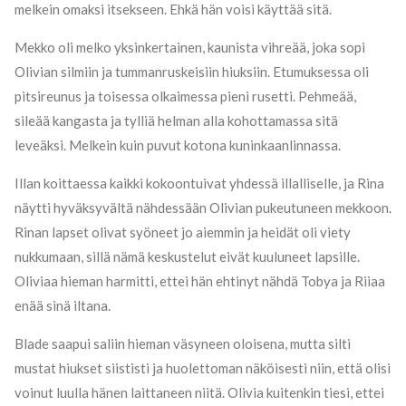
melkein omaksi itsekseen. Ehkä hän voisi käyttää sitä.
Mekko oli melko yksinkertainen, kaunista vihreää, joka sopi
Olivian silmiin ja tummanruskeisiin hiuksiin. Etumuksessa oli
pitsireunus ja toisessa olkaimessa pieni rusetti. Pehmeää,
sileää kangasta ja tylliä helman alla kohottamassa sitä
leveäksi. Melkein kuin puvut kotona kuninkaanlinnassa.
Illan koittaessa kaikki kokoontuivat yhdessä illalliselle, ja Rina
näytti hyväksyvältä nähdessään Olivian pukeutuneen mekkoon.
Rinan lapset olivat syöneet jo aiemmin ja heidät oli viety
nukkumaan, sillä nämä keskustelut eivät kuuluneet lapsille.
Oliviaa hieman harmitti, ettei hän ehtinyt nähdä Tobya ja Riiaa
enää sinä iltana.
Blade saapui saliin hieman väsyneen oloisena, mutta silti
mustat hiukset siististi ja huolettoman näköisesti niin, että olisi
voinut luulla hänen laittaneen niitä. Olivia kuitenkin tiesi, ettei