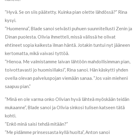
”Hyvä. Se on siis päätetty. Kuinka pian olette lähdössä?” Rina
kysyi.
”Huomenna”, Blade sanoi selvästi puhuen suunnitellusti Zenin ja
Dinan puolesta. Olivia ihmetteli, missä välissä he olivat
ehtineet sopia kaikesta ilman häntä. Jotakin tuntui nyt jääneen
kertomatta, mikä vaivasi tyttöä.
”Hienoa. Me valmistamme laivan lähtöön mahdollisimman pian,
toivottavasti jo huomisillaksi”, Rina sanoi. Hän käskytti yhden
ovella olevan palveluspojan viemään sanaa. ”Jos vain mieheni
saapuu pian.”
”Minä en ole varma onko Olivian hyvä lähteä myöskään teidän
mukaanne”, Blade sanoi ja Olivia sinkosi tulisen katseen tätä
kohti.
”Enkö minä saisi tehdä mitään?”
”Me pidämme prinsessasta kyllä huolta”, Anton sanoi