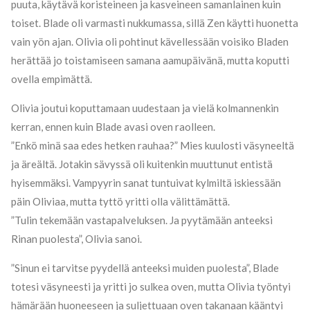
puuta, käytävä koristeineen ja kasveineen samanlainen kuin
toiset. Blade oli varmasti nukkumassa, sillä Zen käytti huonetta
vain yön ajan. Olivia oli pohtinut kävellessään voisiko Bladen
herättää jo toistamiseen samana aamupäivänä, mutta koputti
ovella empimättä.
Olivia joutui koputtamaan uudestaan ja vielä kolmannenkin
kerran, ennen kuin Blade avasi oven raolleen.
”Enkö minä saa edes hetken rauhaa?” Mies kuulosti väsyneeltä
ja äreältä. Jotakin sävyssä oli kuitenkin muuttunut entistä
hyisemmäksi. Vampyyrin sanat tuntuivat kylmiltä iskiessään
päin Oliviaa, mutta tyttö yritti olla välittämättä.
”Tulin tekemään vastapalveluksen. Ja pyytämään anteeksi
Rinan puolesta”, Olivia sanoi.
”Sinun ei tarvitse pyydellä anteeksi muiden puolesta”, Blade
totesi väsyneesti ja yritti jo sulkea oven, mutta Olivia työntyi
hämärään huoneeseen ja suljettuaan oven takanaan kääntyi