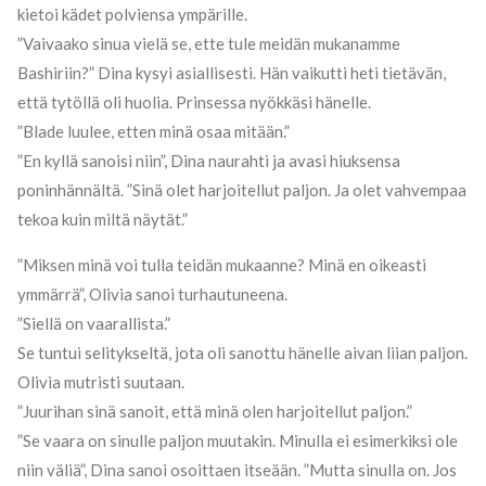
kietoi kädet polviensa ympärille.
”Vaivaako sinua vielä se, ette tule meidän mukanamme
Bashiriin?” Dina kysyi asiallisesti. Hän vaikutti heti tietävän,
että tytöllä oli huolia. Prinsessa nyökkäsi hänelle.
”Blade luulee, etten minä osaa mitään.”
”En kyllä sanoisi niin”, Dina naurahti ja avasi hiuksensa
poninhännältä. ”Sinä olet harjoitellut paljon. Ja olet vahvempaa
tekoa kuin miltä näytät.”
”Miksen minä voi tulla teidän mukaanne? Minä en oikeasti
ymmärrä”, Olivia sanoi turhautuneena.
”Siellä on vaarallista.”
Se tuntui selitykseltä, jota oli sanottu hänelle aivan liian paljon.
Olivia mutristi suutaan.
”Juurihan sinä sanoit, että minä olen harjoitellut paljon.”
”Se vaara on sinulle paljon muutakin. Minulla ei esimerkiksi ole
niin väliä”, Dina sanoi osoittaen itseään. ”Mutta sinulla on. Jos