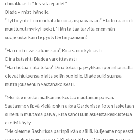
uhmakkaasti. ”Jos sitä epäilet.”
Blade virnisti hänelle.
”Tyttö yritettiin murhata kruunajaispäivänään.” Bladen ääni oli
muuttunut myrkylliseksi. ”Hän taitaa tarvita enemmän
suojelusta, kuin te pystytte tarjoamaan.”
”Hän on turvassa kanssani”, Rina sanoi kylmästi.
Dina katsahti Bladea varoittavasti.
”Hän tietää, mitä tekee”, Dina totesi ja pyyhkäisi poninhännällä
olevat hiuksensa olalta selän puolelle. Blade sulki suunsa,
mutta jokseenkin vastahakoisesti.
”Meritse meidän matkamme kestää muutaman päivän.
Saatamme viipyä vielä jonkin aikaa Gardenissa, joten lasketaan
siihenkin muutama päivä”, Rina sanoi kuin äskeistä keskustelua
ei olisi käyty.
”Me olemme Bashirissa parinpäivän sisällä. Kuljemme nopeasti
ilman paljastumisen riskiä”, Blade selitti, ja Olivia ymmärsi sen