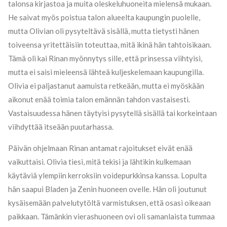
talonsa kirjastoa ja muita oleskeluhuoneita mielensä mukaan.
He saivat myös poistua talon alueelta kaupungin puolelle,
mutta Olivian oli pysyteltävä sisällä, mutta tietysti hänen
toiveensa yritettäisiin toteuttaa, mitä ikinä hän tahtoisikaan.
Tämä oli kai Rinan myönnytys sille, että prinsessa viihtyisi,
mutta ei saisi mieleensä lähteä kuljeskelemaan kaupungilla.
Olivia ei paljastanut aamuista retkeään, mutta ei myöskään
aikonut enää toimia talon emännän tahdon vastaisesti.
Vastaisuudessa hänen täytyisi pysytellä sisällä tai korkeintaan
viihdyttää itseään puutarhassa.
Päivän ohjelmaan Rinan antamat rajoitukset eivät enää
vaikuttaisi. Olivia tiesi, mitä tekisi ja lähtikin kulkemaan
käytäviä ylempiin kerroksiin voidepurkkinsa kanssa. Lopulta
hän saapui Bladen ja Zenin huoneen ovelle. Hän oli joutunut
kysäisemään palvelutytöltä varmistuksen, että osasi oikeaan
paikkaan. Tämänkin vierashuoneen ovi oli samanlaista tummaa