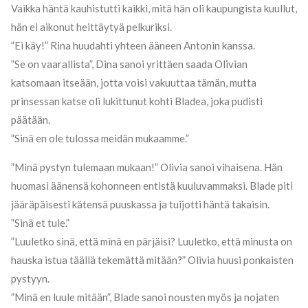
Vaikka häntä kauhistutti kaikki, mitä hän oli kaupungista kuullut,
hän ei aikonut heittäytyä pelkuriksi.
”Ei käy!” Rina huudahti yhteen ääneen Antonin kanssa.
”Se on vaarallista”, Dina sanoi yrittäen saada Olivian
katsomaan itseään, jotta voisi vakuuttaa tämän, mutta
prinsessan katse oli lukittunut kohti Bladea, joka pudisti
päätään.
”Sinä en ole tulossa meidän mukaamme.”
”Minä pystyn tulemaan mukaan!” Olivia sanoi vihaisena. Hän
huomasi äänensä kohonneen entistä kuuluvammaksi. Blade piti
jääräpäisesti kätensä puuskassa ja tuijotti häntä takaisin.
”Sinä et tule.”
”Luuletko sinä, että minä en pärjäisi? Luuletko, että minusta on
hauska istua täällä tekemättä mitään?” Olivia huusi ponkaisten
pystyyn.
”Minä en luule mitään”, Blade sanoi nousten myös ja nojaten