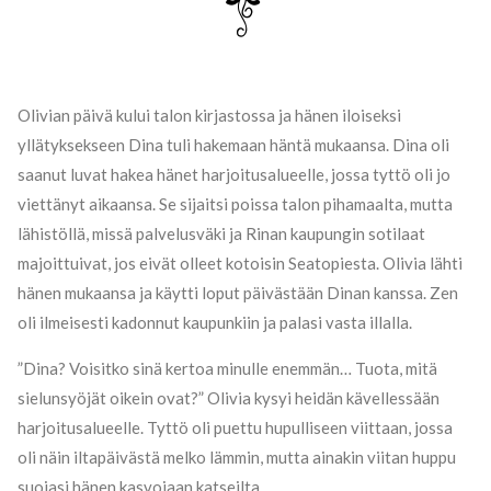
Olivian päivä kului talon kirjastossa ja hänen iloiseksi
yllätyksekseen Dina tuli hakemaan häntä mukaansa. Dina oli
saanut luvat hakea hänet harjoitusalueelle, jossa tyttö oli jo
viettänyt aikaansa. Se sijaitsi poissa talon pihamaalta, mutta
lähistöllä, missä palvelusväki ja Rinan kaupungin sotilaat
majoittuivat, jos eivät olleet kotoisin Seatopiesta. Olivia lähti
hänen mukaansa ja käytti loput päivästään Dinan kanssa. Zen
oli ilmeisesti kadonnut kaupunkiin ja palasi vasta illalla.
”Dina? Voisitko sinä kertoa minulle enemmän… Tuota, mitä
sielunsyöjät oikein ovat?” Olivia kysyi heidän kävellessään
harjoitusalueelle. Tyttö oli puettu hupulliseen viittaan, jossa
oli näin iltapäivästä melko lämmin, mutta ainakin viitan huppu
suojasi hänen kasvojaan katseilta.