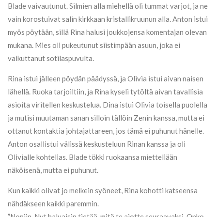
Blade vaivautunut. Silmien alla miehellä oli tummat varjot, ja ne
vain korostuivat salin kirkkaan kristallikruunun alla. Anton istui
myös pöytään, sillä Rina halusi joukkojensa komentajan olevan
mukana. Mies oli pukeutunut siistimpään asuun, joka ei
vaikuttanut sotilaspuvulta.
Rina istui jälleen pöydän päädyssä, ja Olivia istui aivan naisen
lähellä. Ruoka tarjoiltiin, ja Rina kyseli tytöltä aivan tavallisia
asioita viritellen keskustelua. Dina istui Olivia toisella puolella
ja mutisi muutaman sanan silloin tällöin Zenin kanssa, mutta ei
ottanut kontaktia johtajattareen, jos tämä ei puhunut hänelle.
Anton osallistui välissä keskusteluun Rinan kanssa ja oli
Olivialle kohtelias. Blade tökki ruokaansa mietteliään
näköisenä, mutta ei puhunut.
Kun kaikki olivat jo melkein syöneet, Rina kohotti katseensa
nähdäkseen kaikki paremmin.
”Noniin. Nyt haluaisin tietää, mitä te aiotte seuraavaksi. Onko