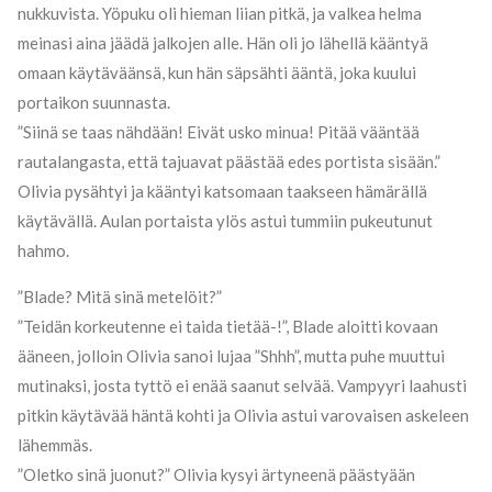
nukkuvista. Yöpuku oli hieman liian pitkä, ja valkea helma
meinasi aina jäädä jalkojen alle. Hän oli jo lähellä kääntyä
omaan käytäväänsä, kun hän säpsähti ääntä, joka kuului
portaikon suunnasta.
”Siinä se taas nähdään! Eivät usko minua! Pitää vääntää
rautalangasta, että tajuavat päästää edes portista sisään.”
Olivia pysähtyi ja kääntyi katsomaan taakseen hämärällä
käytävällä. Aulan portaista ylös astui tummiin pukeutunut
hahmo.
”Blade? Mitä sinä metelöit?”
”Teidän korkeutenne ei taida tietää-!”, Blade aloitti kovaan
ääneen, jolloin Olivia sanoi lujaa ”Shhh”, mutta puhe muuttui
mutinaksi, josta tyttö ei enää saanut selvää. Vampyyri laahusti
pitkin käytävää häntä kohti ja Olivia astui varovaisen askeleen
lähemmäs.
”Oletko sinä juonut?” Olivia kysyi ärtyneenä päästyään