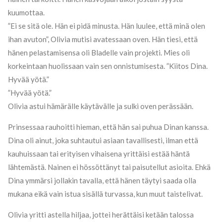
kuumottaa.
”Ei se sitä ole. Hän ei pidä minusta. Hän luulee, että minä olen
ihan avuton”, Olivia mutisi avatessaan oven. Hän tiesi, että
hänen pelastamisensa oli Bladelle vain projekti. Mies oli
korkeintaan huolissaan vain sen onnistumisesta. ”Kiitos Dina.
Hyvää yötä.”
”Hyvää yötä.”
Olivia astui hämärälle käytävälle ja sulki oven perässään.
Prinsessaa rauhoitti hieman, että hän sai puhua Dinan kanssa.
Dina oli ainut, joka suhtautui asiaan tavallisesti, ilman että
kauhuissaan tai erityisen vihaisena yrittäisi estää häntä
lähtemästä. Nainen ei hössöttänyt tai paisutellut asioita. Ehkä
Dina ymmärsi jollakin tavalla, että hänen täytyi saada olla
mukana eikä vain istua sisällä turvassa, kun muut taistelivat.
Olivia yritti astella hiljaa, jottei herättäisi ketään talossa