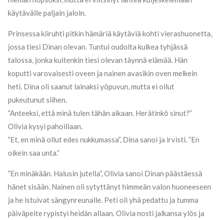
käytävälle paljain jaloin.
Prinsessa kiiruhti pitkin hämäriä käytäviä kohti vierashuonetta,
jossa tiesi Dinan olevan. Tuntui oudolta kulkea tyhjässä
talossa, jonka kuitenkin tiesi olevan täynnä elämää. Hän
koputti varovaisesti oveen ja nainen avasikin oven melkein
heti. Dina oli saanut lainaksi yöpuvun, mutta ei ollut
pukeutunut siihen.
”Anteeksi, että minä tulen tähän aikaan. Herätinkö sinut?”
Olivia kysyi pahoillaan.
”Et, en minä ollut edes nukkumassa”, Dina sanoi ja irvisti. ”En
oikein saa unta.”
”En minäkään. Halusin jutella”, Olivia sanoi Dinan päästäessä
hänet sisään. Nainen oli sytyttänyt himmeän valon huoneeseen
ja he istuivat sängynreunalle. Peti oli yhä pedattu ja tumma
päiväpeite rypistyi heidän allaan. Olivia nosti jalkansa ylös ja