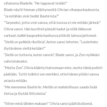
vihaisena Bladelle. ”Ne tappavat teidät!”
Blade näytti hieman yllättyneeltä Olivian vihanpurkauksesta.
”Ja mitähän sinä tiedät Bashirista?”
”Tarpeeksi, jotta voin sanoa, että tuossa ei ole mitään järkeä!”
Olivia sanoi. Hän kuvitteli pimeät kadut ja niillä liikkuvat
varkaat, kaikki kaupunkia kauhussa pitävät lainsuojattomat.
”Siellä on pelkkiä rikollisia”, Anton sanoi inhoten. ”Luuletteko
löytävänne sieltä ketään?”
”Siellä on tuttavia, kuten sanoin”, Blade sanoi, ja Zen nyökkäsi
vahvistukseksi.
”Mutta Zen”, Olivia kääntyi katsomaan mies, mutta tämä pudisti
päätään. Tyttö tulkitsi sen merkiksi, ettei hänen pitäisi sanoa
asiasta mitään.
”Me menemme Bashiriin. Meillä on mahdollisuus saada lisää
tietoa ja löytää liittolaisia.”
”Sitten minä lähden mukaan!” Olivia sanoi päättäväisenä.