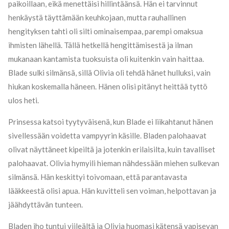
paikoillaan, eikä menettäisi hillintäänsä. Hän ei tarvinnut
henkäystä täyttämään keuhkojaan, mutta rauhallinen
hengityksen tahti oli silti ominaisempaa, parempi omaksua
ihmisten lähellä. Tällä hetkellä hengittämisestä ja ilman
mukanaan kantamista tuoksuista oli kuitenkin vain haittaa.
Blade sulki silmänsä, sillä Olivia oli tehdä hänet hulluksi, vain
hiukan koskemalla häneen. Hänen olisi pitänyt heittää tyttö
ulos heti.
Prinsessa katsoi tyytyväisenä, kun Blade ei liikahtanut hänen
sivellessään voidetta vampyyrin käsille. Bladen palohaavat
olivat näyttäneet kipeiltä ja jotenkin erilaisilta, kuin tavalliset
palohaavat. Olivia hymyili hieman nähdessään miehen sulkevan
silmänsä. Hän keskittyi toivomaan, että parantavasta
lääkkeestä olisi apua. Hän kuvitteli sen voiman, helpottavan ja
jäähdyttävän tunteen.
Bladen iho tuntui viileältä ja Olivia huomasi kätensä vapisevan