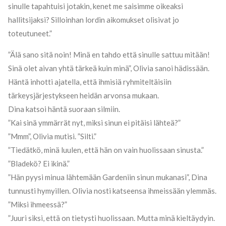
sinulle tapahtuisi jotakin, kenet me saisimme oikeaksi
hallitsijaksi? Silloinhan lordin aikomukset olisivat jo
toteutuneet.”
”Älä sano sitä noin! Minä en tahdo että sinulle sattuu mitään!
Sinä olet aivan yhtä tärkeä kuin minä”, Olivia sanoi hädissään.
Häntä inhotti ajatella, että ihmisiä ryhmiteltäisiin
tärkeysjärjestykseen heidän arvonsa mukaan.
Dina katsoi häntä suoraan silmiin.
”Kai sinä ymmärrät nyt, miksi sinun ei pitäisi lähteä?”
”Mmm”, Olivia mutisi. ”Silti.”
”Tiedätkö, minä luulen, että hän on vain huolissaan sinusta.”
”Bladekö? Ei ikinä.”
”Hän pyysi minua lähtemään Gardeniin sinun mukanasi”, Dina
tunnusti hymyillen. Olivia nosti katseensa ihmeissään ylemmäs.
”Miksi ihmeessä?”
”Juuri siksi, että on tietysti huolissaan. Mutta minä kieltäydyin.