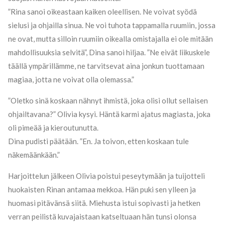
”Rina sanoi oikeastaan kaiken oleellisen. Ne voivat syödä
sielusi ja ohjailla sinua. Ne voi tuhota tappamalla ruumiin, jossa
ne ovat, mutta silloin ruumiin oikealla omistajalla ei ole mitään
mahdollisuuksia selvitä”, Dina sanoi hiljaa. ”Ne eivät liikuskele
täällä ympärillämme, ne tarvitsevat aina jonkun tuottamaan
magiaa, jotta ne voivat olla olemassa.”
”Oletko sinä koskaan nähnyt ihmistä, joka olisi ollut sellaisen
ohjailtavana?” Olivia kysyi. Häntä karmi ajatus magiasta, joka
oli pimeää ja kieroutunutta.
Dina pudisti päätään. ”En. Ja toivon, etten koskaan tule
näkemäänkään.”
Harjoittelun jälkeen Olivia poistui peseytymään ja tuijotteli
huokaisten Rinan antamaa mekkoa. Hän puki sen ylleen ja
huomasi pitävänsä siitä. Miehusta istui sopivasti ja hetken
verran peilistä kuvajaistaan katseltuaan hän tunsi olonsa