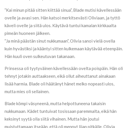
”Kai minun pitää sitten kiittää sinua”, Blade mutisi kävellessään
ovelle ja avasi sen. Hän katsoi merkitsevästi Oliviaan, ja tyttö
käveli ovelle ja siitä ulos. Käytävä tuntui kamalan kirkkaalta
pimeän huoneen jälkeen.
”Ja minä päästän sinut nukkumaan”, Olivia sanoi vielä ovella
kuin hyvästiksi ja kääntyi sitten kulkemaan käytävää eteenpäin.
Hän kuuli oven sulkeutuvan takanaan.
Prinsessa oli tyytyväinen kävellessään ovelta poispäin. Hän oli
tehnyt jotakin auttaakseen, eikä ollut aiheuttanut ainakaan
lisää harmia. Blade oli häätänyt hänet melko nopeasti ulos,
mutta mies oli sellainen.
Blade kömpi väsyneenä, mutta helpottuneena takaisin
nukkumaan. Kädet tuntuivat tosissaan paremmalta, eikä hän
keksinyt syytä olla siitä vihainen. Mutta hän joutui
muistuttamaan itseään, että oli mennyt liian pitkälle. Olivia