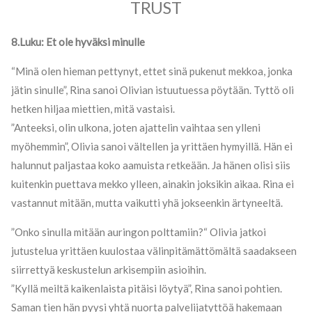
TRUST
8.Luku: Et ole hyväksi minulle
“Minä olen hieman pettynyt, ettet sinä pukenut mekkoa, jonka
jätin sinulle”, Rina sanoi Olivian istuutuessa pöytään. Tyttö oli
hetken hiljaa miettien, mitä vastaisi.
”Anteeksi, olin ulkona, joten ajattelin vaihtaa sen ylleni
myöhemmin”, Olivia sanoi vältellen ja yrittäen hymyillä. Hän ei
halunnut paljastaa koko aamuista retkeään. Ja hänen olisi siis
kuitenkin puettava mekko ylleen, ainakin joksikin aikaa. Rina ei
vastannut mitään, mutta vaikutti yhä jokseenkin ärtyneeltä.
”Onko sinulla mitään auringon polttamiin?“ Olivia jatkoi
jutustelua yrittäen kuulostaa välinpitämättömältä saadakseen
siirrettyä keskustelun arkisempiin asioihin.
”Kyllä meiltä kaikenlaista pitäisi löytyä”, Rina sanoi pohtien.
Saman tien hän pyysi yhtä nuorta palvelijatyttöä hakemaan