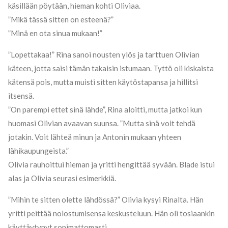
käsillään pöytään, hieman kohti Oliviaa.
”Mikä tässä sitten on esteenä?”
”Minä en ota sinua mukaan!”
”Lopettakaa!” Rina sanoi nousten ylös ja tarttuen Olivian
käteen, jotta saisi tämän takaisin istumaan. Tyttö oli kiskaista
kätensä pois, mutta muisti sitten käytöstapansa ja hillitsi
itsensä.
”On parempi ettet sinä lähde”, Rina aloitti, mutta jatkoi kun
huomasi Olivian avaavan suunsa. ”Mutta sinä voit tehdä
jotakin. Voit lähteä minun ja Antonin mukaan yhteen
lähikaupungeista.”
Olivia rauhoittui hieman ja yritti hengittää syvään. Blade istui
alas ja Olivia seurasi esimerkkiä.
”Mihin te sitten olette lähdössä?” Olivia kysyi Rinalta. Hän
yritti peittää nolostumisensa keskusteluun. Hän oli tosiaankin
käyttäytynyt sopimattomasti.