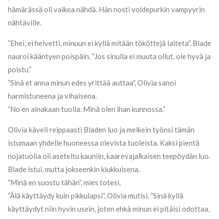
hämärässä oli vaikea nähdä. Hän nosti voidepurkin vampyyrin
nähtäville.
”Ehei, ei helvetti, minuun ei kyllä mitään tököttejä laiteta”, Blade
nauroi kääntyen poispäin. ”Jos sinulla ei muuta ollut, ole hyvä ja
poistu.”
”Sinä et anna minun edes yrittää auttaa”, Olivia sanoi
harmistuneena ja vihaisena.
”No en ainakaan tuolla. Minä olen ihan kunnossa.”
Olivia käveli reippaasti Bladen luo ja melkein työnsi tämän
istumaan yhdelle huoneessa olevista tuoleista. Kaksi pientä
nojatuolia oli aseteltu kauniin, kaarevajalkaisen teepöydän luo.
Blade istui, mutta jokseenkin kiukkuisena.
”Minä en suostu tähän”, mies totesi.
”Älä käyttäydy kuin pikkulapsi”, Olivia mutisi. ”Sinä kyllä
käyttäydyt niin hyvin usein, joten ehkä minun ei pitäisi odottaa,