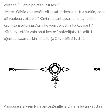
voiteen. ”Oletko polttanut itsesi?”
”Mmm”, Olivia vain myönteli ja sai hetken kuluttua purkin, jossa
oli vaaleaa voidetta. ”Kävin puutarhassa aamulla. Teillä on
kauniita istutuksia. Aurinko vain porotti aika kuumasti.”
”Sitä levitetään vain ohut kerros”, palvelijatyttö selitti
ojentaessaan purkin hänelle, ja Olivia kiitti tyttöä.
Aamiaisen jälkeen Rina antoi Zenille ja Dinalle luvan käyttää