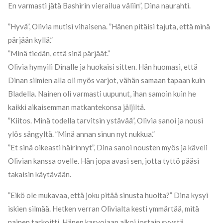
En varmasti jätä Bashirin vierailua väliin”, Dina naurahti.
”Hyvä”, Olivia mutisi vihaisena. ”Hänen pitäisi tajuta, että minä
pärjään kyllä.”
”Minä tiedän, että sinä pärjäät.”
Olivia hymyili Dinalle ja huokaisi sitten. Hän huomasi, että
Dinan silmien alla oli myös varjot, vähän samaan tapaan kuin
Bladella. Nainen oli varmasti uupunut, ihan samoin kuin he
kaikki aikaisemman matkantekonsa jäljiltä.
”Kiitos. Minä todella tarvitsin ystävää”, Olivia sanoi ja nousi
ylös sängyltä. ”Minä annan sinun nyt nukkua.”
”Et sinä oikeasti häirinnyt”, Dina sanoi nousten myös ja käveli
Olivian kanssa ovelle. Hän jopa avasi sen, jotta tyttö pääsi
takaisin käytävään.
”Eikö ole mukavaa, että joku pitää sinusta huolta?” Dina kysyi
iskien silmää. Hetken verran Olivialta kesti ymmärtää, mitä
nainen tarkoitti. Hänen kasvojaan alkoi jostain syystä