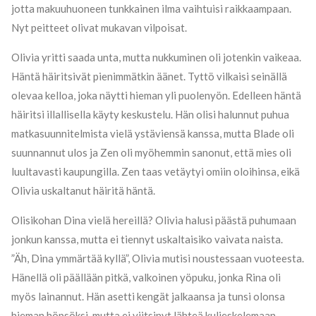
jotta makuuhuoneen tunkkainen ilma vaihtuisi raikkaampaan.
Nyt peitteet olivat mukavan vilpoisat.
Olivia yritti saada unta, mutta nukkuminen oli jotenkin vaikeaa.
Häntä häiritsivät pienimmätkin äänet. Tyttö vilkaisi seinällä
olevaa kelloa, joka näytti hieman yli puolenyön. Edelleen häntä
häiritsi illallisella käyty keskustelu. Hän olisi halunnut puhua
matkasuunnitelmista vielä ystäviensä kanssa, mutta Blade oli
suunnannut ulos ja Zen oli myöhemmin sanonut, että mies oli
luultavasti kaupungilla. Zen taas vetäytyi omiin oloihinsa, eikä
Olivia uskaltanut häiritä häntä.
Olisikohan Dina vielä hereillä? Olivia halusi päästä puhumaan
jonkun kanssa, mutta ei tiennyt uskaltaisiko vaivata naista.
”Äh, Dina ymmärtää kyllä”, Olivia mutisi noustessaan vuoteesta.
Hänellä oli päällään pitkä, valkoinen yöpuku, jonka Rina oli
myös lainannut. Hän asetti kengät jalkaansa ja tunsi olonsa
hieman höpsöksi, mutta ei viitsinyt lähteä kuljeskelemaan