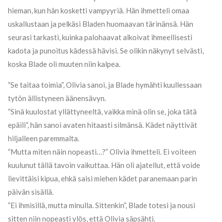
hieman, kun hän kosketti vampyyriä. Hän ihmetteli omaa
uskallustaan ja pelkäsi Bladen huomaavan tärinänsä. Hän
seurasi tarkasti, kuinka palohaavat alkoivat ihmeellisesti
kadota ja punoitus kädessä hävisi. Se olikin näkynyt selvästi,
koska Blade oli muuten niin kalpea.
”Se taitaa toimia”, Olivia sanoi, ja Blade hymähti kuullessaan
tytön ällistyneen äänensävyn.
”Sinä kuulostat yllättyneeltä, vaikka minä olin se, joka tätä
epäili”, hän sanoi avaten hitaasti silmänsä. Kädet näyttivät
hiljalleen paremmalta.
”Mutta miten näin nopeasti…?” Olivia ihmetteli. Ei voiteen
kuulunut tällä tavoin vaikuttaa. Hän oli ajatellut, että voide
lievittäisi kipua, ehkä saisi miehen kädet paranemaan parin
päivän sisällä.
”Ei ihmisillä, mutta minulla. Sittenkin”, Blade totesi ja nousi
sitten niin nopeasti ylös, että Olivia säpsähti.