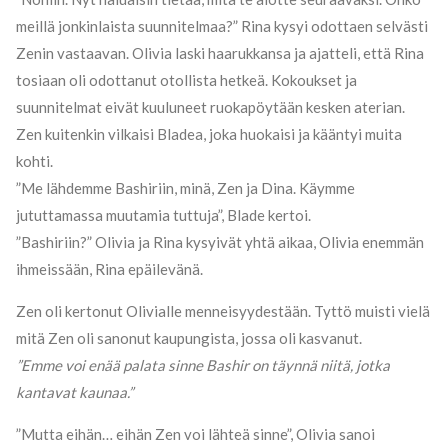
meillä jonkinlaista suunnitelmaa?” Rina kysyi odottaen selvästi
Zenin vastaavan. Olivia laski haarukkansa ja ajatteli, että Rina
tosiaan oli odottanut otollista hetkeä. Kokoukset ja
suunnitelmat eivät kuuluneet ruokapöytään kesken aterian.
Zen kuitenkin vilkaisi Bladea, joka huokaisi ja kääntyi muita
kohti.
”Me lähdemme Bashiriin, minä, Zen ja Dina. Käymme
jututtamassa muutamia tuttuja”, Blade kertoi.
”Bashiriin?” Olivia ja Rina kysyivät yhtä aikaa, Olivia enemmän
ihmeissään, Rina epäilevänä.
Zen oli kertonut Olivialle menneisyydestään. Tyttö muisti vielä
mitä Zen oli sanonut kaupungista, jossa oli kasvanut.
”Emme voi enää palata sinne Bashir on täynnä niitä, jotka
kantavat kaunaa.”
”Mutta eihän… eihän Zen voi lähteä sinne”, Olivia sanoi