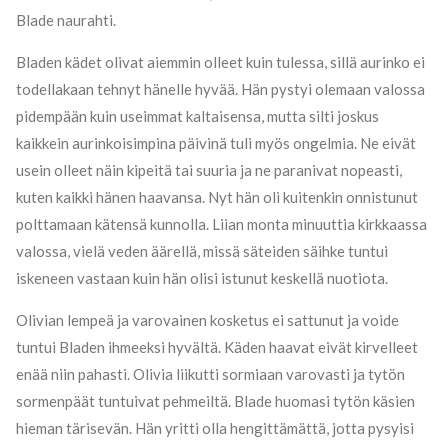
Blade naurahti.
Bladen kädet olivat aiemmin olleet kuin tulessa, sillä aurinko ei
todellakaan tehnyt hänelle hyvää. Hän pystyi olemaan valossa
pidempään kuin useimmat kaltaisensa, mutta silti joskus
kaikkein aurinkoisimpina päivinä tuli myös ongelmia. Ne eivät
usein olleet näin kipeitä tai suuria ja ne paranivat nopeasti,
kuten kaikki hänen haavansa. Nyt hän oli kuitenkin onnistunut
polttamaan kätensä kunnolla. Liian monta minuuttia kirkkaassa
valossa, vielä veden äärellä, missä säteiden säihke tuntui
iskeneen vastaan kuin hän olisi istunut keskellä nuotiota.
Olivian lempeä ja varovainen kosketus ei sattunut ja voide
tuntui Bladen ihmeeksi hyvältä. Käden haavat eivät kirvelleet
enää niin pahasti. Olivia liikutti sormiaan varovasti ja tytön
sormenpäät tuntuivat pehmeiltä. Blade huomasi tytön käsien
hieman tärisevän. Hän yritti olla hengittämättä, jotta pysyisi